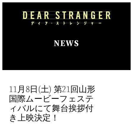
内
容
を
ス
キ
NEWS
ッ
プ
11月8日(土) 第21回山形
国際ムービーフェステ
ィバルにて舞台挨拶付
き上映決定！